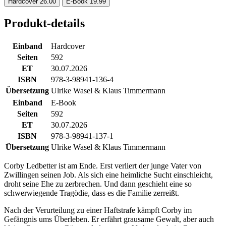
Hardcover
26.00
E-Book
19.99
Produkt-details
Einband
Hardcover
Seiten
592
ET
30.07.2026
ISBN
978-3-98941-136-4
Übersetzung
Ulrike Wasel & Klaus Timmermann
Einband
E-Book
Seiten
592
ET
30.07.2026
ISBN
978-3-98941-137-1
Übersetzung
Ulrike Wasel & Klaus Timmermann
Corby Ledbetter ist am Ende. Erst verliert der junge Vater von
Zwillingen seinen Job. Als sich eine heimliche Sucht einschleicht,
droht seine Ehe zu zerbrechen. Und dann geschieht eine so
schwerwiegende Tragödie, dass es die Familie zerreißt.
Nach der Verurteilung zu einer Haftstrafe kämpft Corby im
Gefängnis ums Überleben. Er erfährt grausame Gewalt, aber auch