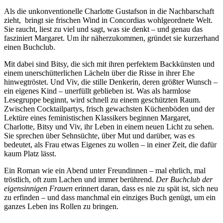
Als die unkonventionelle Charlotte Gustafson in die Nachbarschaft
zieht, bringt sie frischen Wind in Concordias wohlgeordnete Welt.
Sie raucht, liest zu viel und sagt, was sie denkt – und genau das
fasziniert Margaret. Um ihr näherzukommen, gründet sie kurzerhand
einen Buchclub.
Mit dabei sind Bitsy, die sich mit ihren perfektem Backkünsten und
einem unerschütterlichen Lächeln über die Risse in ihrer Ehe
hinwegtröstet. Und Viv, die stille Denkerin, deren größter Wunsch –
ein eigenes Kind – unerfüllt geblieben ist. Was als harmlose
Lesegruppe beginnt, wird schnell zu einem geschützten Raum.
Zwischen Cocktailpartys, frisch gewachsten Küchenböden und der
Lektüre eines feministischen Klassikers beginnen Margaret,
Charlotte, Bitsy und Viv, ihr Leben in einem neuen Licht zu sehen.
Sie sprechen über Sehnsüchte, über Mut und darüber, was es
bedeutet, als Frau etwas Eigenes zu wollen – in einer Zeit, die dafür
kaum Platz lässt.
Ein Roman wie ein Abend unter Freundinnen – mal ehrlich, mal
tröstlich, oft zum Lachen und immer berührend.
Der Buchclub der
eigensinnigen Frauen
erinnert daran, dass es nie zu spät ist, sich neu
zu erfinden – und dass manchmal ein einziges Buch genügt, um ein
ganzes Leben ins Rollen zu bringen.