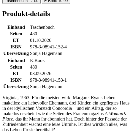
Taschenbuch
17.00
E-Book
10.99
Produkt-details
Einband
Taschenbuch
Seiten
480
ET
01.10.2026
ISBN
978-3-98941-152-4
Übersetzung
Sonja Hagemann
Einband
E-Book
Seiten
480
ET
03.09.2026
ISBN
978-3-98941-153-1
Übersetzung
Sonja Hagemann
Virginia, 1963. Für die meisten wirkt Margaret Ryans Leben
makellos: ein liebevoller Ehemann, drei Kinder, ein gepflegtes Haus
in der idyllischen Vorstadt Concordia – und ein Alltag, der so
makellos erscheint wie die Seiten des Frauenmagazins
A Woman’s
Place
, das ihr Mann ihr abonniert hat. Doch hinter der Fassade der
Zufriedenheit wächst eine leise Unruhe. Ist dies wirklich alles, was
das Leben für sie bereithält?